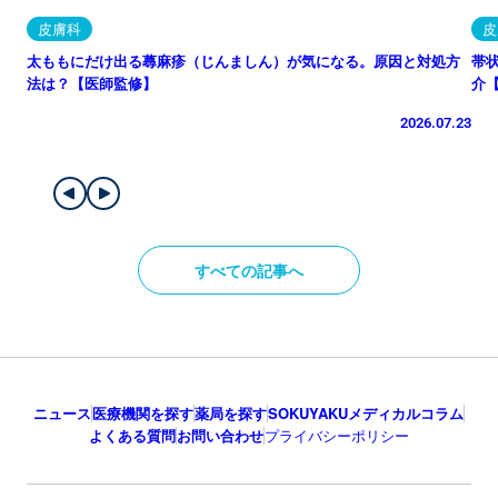
皮膚科
皮
太ももにだけ出る蕁麻疹（じんましん）が気になる。原因と対処方
帯
法は？【医師監修】
介
2026.07.23
すべての記事へ
ニュース
医療機関を探す
薬局を探す
SOKUYAKUメディカルコラム
よくある質問
お問い合わせ
プライバシーポリシー