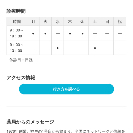
診療時間
時間
月
火
水
木
金
土
日
祝
9：00～
●
●
―
●
●
―
―
―
19：30
9：00～
―
―
●
―
―
●
―
―
13：00
休診日：日祝
アクセス情報
行き方を調べる
薬局からのメッセージ
1976年創業。神戸の1号店から始まり、全国にネットワークと信頼を