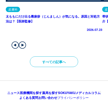
皮膚科
皮
太ももにだけ出る蕁麻疹（じんましん）が気になる。原因と対処方
帯
法は？【医師監修】
介
2026.07.23
すべての記事へ
ニュース
医療機関を探す
薬局を探す
SOKUYAKUメディカルコラム
よくある質問
お問い合わせ
プライバシーポリシー