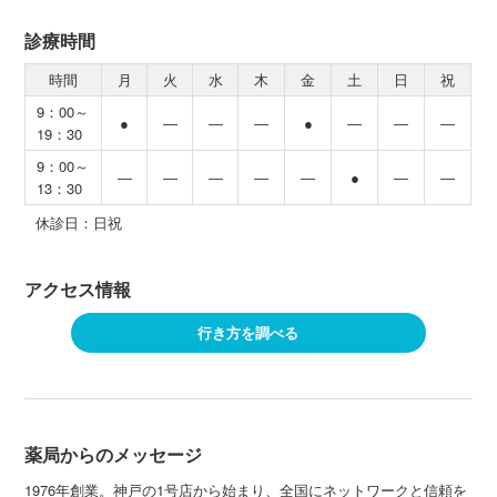
診療時間
時間
月
火
水
木
金
土
日
祝
9：00～
●
―
―
―
●
―
―
―
19：30
9：00～
―
―
―
―
―
●
―
―
13：30
休診日：日祝
アクセス情報
行き方を調べる
薬局からのメッセージ
1976年創業。神戸の1号店から始まり、全国にネットワークと信頼を