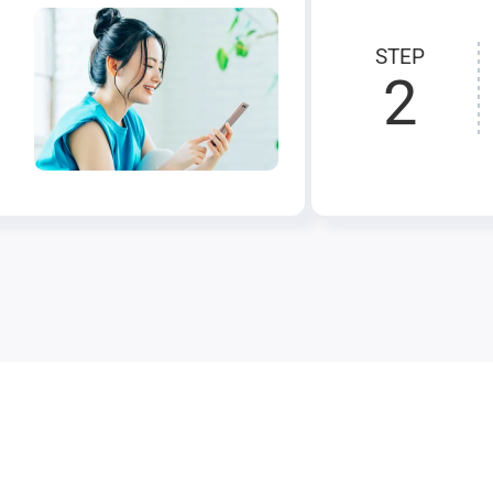
STEP
2