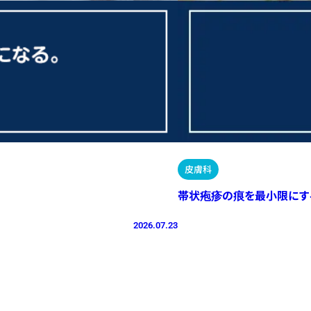
皮膚科
帯状疱疹の痕を最小限にす
2026.07.23