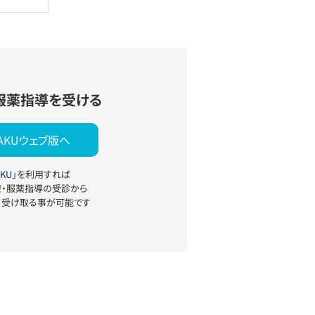
服薬指導を受ける
YAKUウェブ版へ
KU」
を利用すれば
療・服薬指導の受診から
て受け取る事が可能です