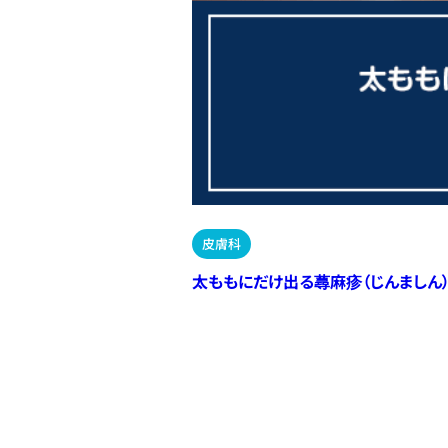
皮膚科
太ももにだけ出る蕁麻疹（じんましん