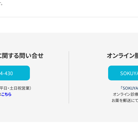
。
に関する問い合せ
オンライン
4-430
SOKU
0（平日・土日祝営業）
「SOKUYA
は
こちら
オンライン診
お薬を郵送に