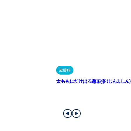
皮膚科
太ももにだけ出る蕁麻疹（じんましん