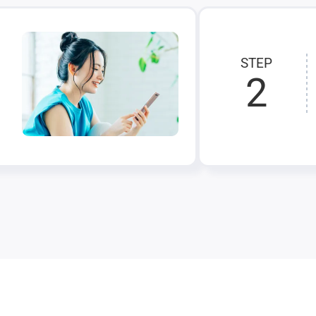
STEP
2