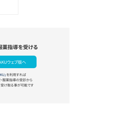
服薬指導を受ける
YAKUウェブ版へ
KU」
を利用すれば
療・服薬指導の受診から
て受け取る事が可能です