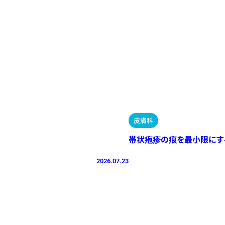
皮膚科
帯状疱疹の痕を最小限にす
2026.07.23