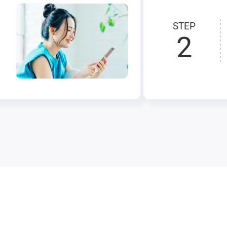
STEP
2