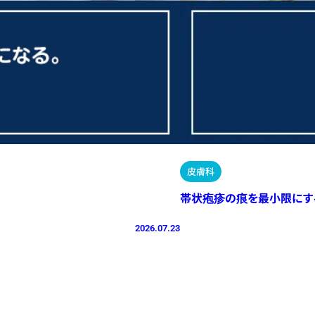
皮膚科
帯状疱疹の痕を最小限にす
2026.07.23