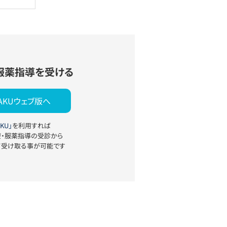
服薬指導を受ける
YAKUウェブ版へ
KU」
を利用すれば
療・服薬指導の受診から
て受け取る事が可能です