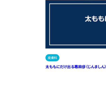
皮膚科
太ももにだけ出る蕁麻疹（じんましん