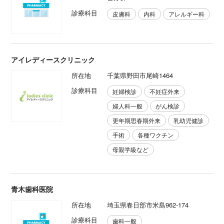
診療科目
皮膚科
内科
アレルギー科
アイレディースクリニック
所在地
千葉県野田市尾崎1464
診療科目
妊婦検診
不妊症外来
婦人科一般
がん検診
更年期思春期外来
乳幼児健診
手術
各種ワクチン
母親学級など
青木歯科医院
所在地
埼玉県春日部市米島962-174
診療科目
歯科一般