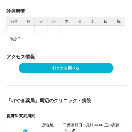
診療時間
時間
月
火
水
木
金
土
日
祝
―
―
―
―
―
―
―
―
休診日：
アクセス情報
行き方を調べる
「けやき薬局」周辺のクリニック・病院
皮膚科東武川間
所在地
千葉県野田市尾崎840-6 玉の家第一
ビル3F