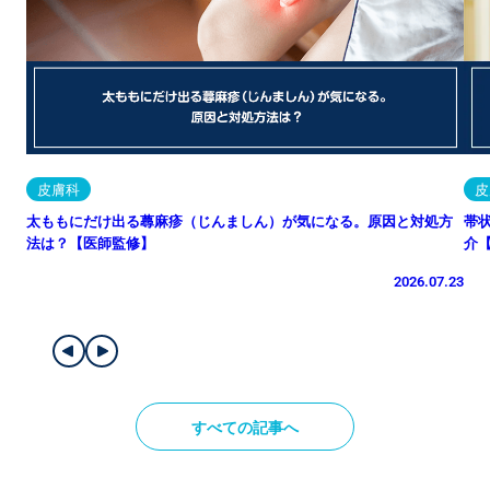
皮膚科
皮
太ももにだけ出る蕁麻疹（じんましん）が気になる。原因と対処方
帯
法は？【医師監修】
介
2026.07.23
すべての記事へ