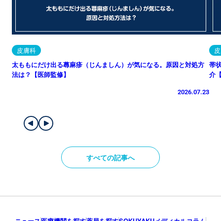
皮膚科
皮
太ももにだけ出る蕁麻疹（じんましん）が気になる。原因と対処方
帯
法は？【医師監修】
介
2026.07.23
すべての記事へ
ニュース
医療機関を探す
薬局を探す
SOKUYAKUメディカルコラム