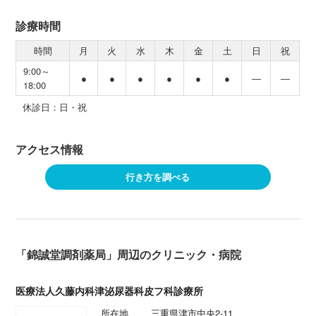
診療時間
時間
月
火
水
木
金
土
日
祝
9:00～
●
●
●
●
●
●
―
―
18:00
休診日：日・祝
アクセス情報
行き方を調べる
「錦誠堂調剤薬局」周辺のクリニック・病院
医療法人久藤内科津泌尿器科皮フ科診療所
所在地
三重県津市中央2-11