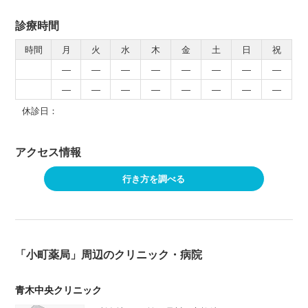
診療時間
時間
月
火
水
木
金
土
日
祝
―
―
―
―
―
―
―
―
―
―
―
―
―
―
―
―
休診日：
アクセス情報
行き方を調べる
「小町薬局」周辺のクリニック・病院
青木中央クリニック