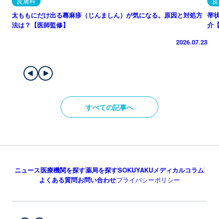
皮膚科
皮
太ももにだけ出る蕁麻疹（じんましん）が気になる。原因と対処方
帯
法は？【医師監修】
介
2026.07.23
すべての記事へ
ニュース
医療機関を探す
薬局を探す
SOKUYAKUメディカルコラム
よくある質問
お問い合わせ
プライバシーポリシー