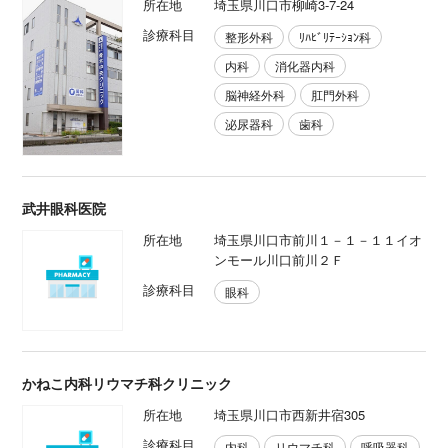
所在地
埼玉県川口市柳崎3-7-24
診療科目
整形外科
ﾘﾊﾋﾞﾘﾃｰｼｮﾝ科
内科
消化器内科
脳神経外科
肛門外科
泌尿器科
歯科
武井眼科医院
所在地
埼玉県川口市前川１－１－１１イオ
ンモール川口前川２Ｆ
診療科目
眼科
かねこ内科リウマチ科クリニック
所在地
埼玉県川口市西新井宿305
診療科目
内科
リウマチ科
呼吸器科