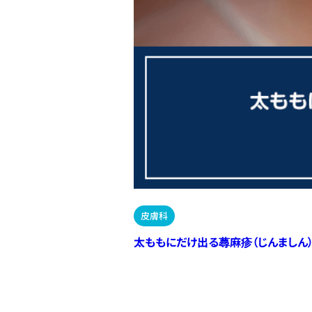
皮膚科
太ももにだけ出る蕁麻疹（じんましん