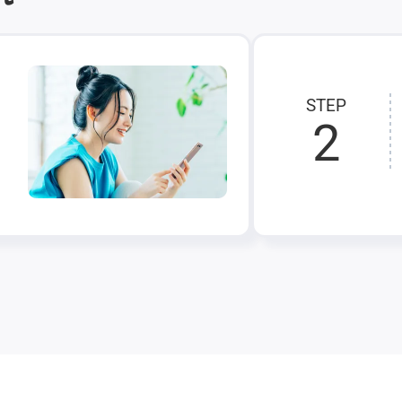
STEP
2