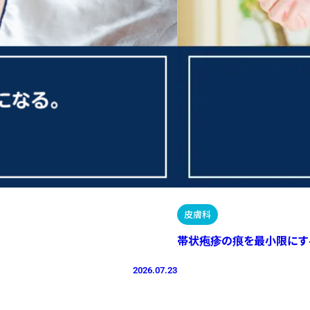
皮膚科
帯状疱疹の痕を最小限にす
2026.07.23