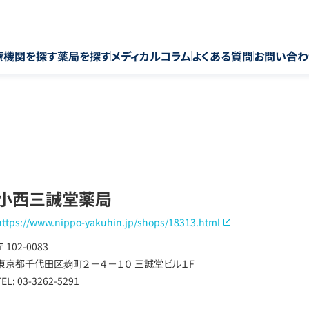
療機関を探す
薬局を探す
メディカルコラム
よくある質問
お問い合わ
小西三誠堂薬局
https://www.nippo-yakuhin.jp/shops/18313.html
〒 102-0083
東京都千代田区麹町２－４－１０ 三誠堂ビル１F
TEL: 03-3262-5291