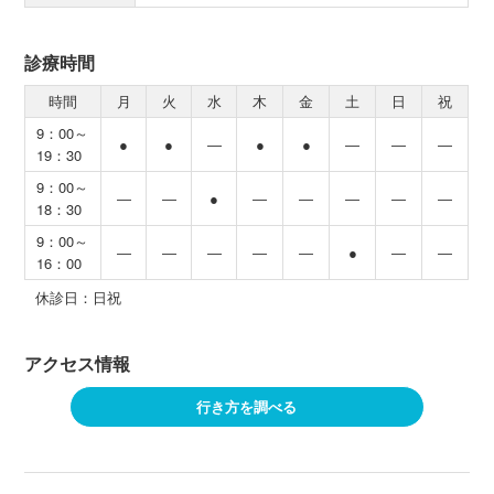
診療時間
時間
月
火
水
木
金
土
日
祝
9：00～
●
●
―
●
●
―
―
―
19：30
9：00～
―
―
●
―
―
―
―
―
18：30
9：00～
―
―
―
―
―
●
―
―
16：00
休診日：日祝
アクセス情報
行き方を調べる