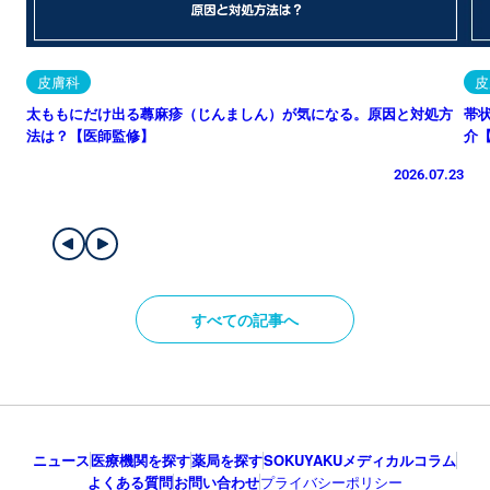
皮膚科
皮
太ももにだけ出る蕁麻疹（じんましん）が気になる。原因と対処方
帯
法は？【医師監修】
介
2026.07.23
すべての記事へ
ニュース
医療機関を探す
薬局を探す
SOKUYAKUメディカルコラム
よくある質問
お問い合わせ
プライバシーポリシー