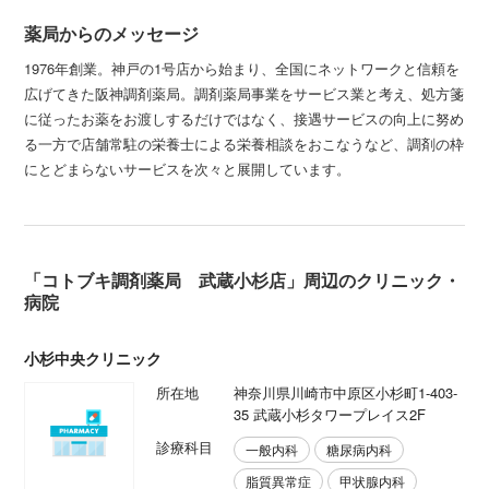
薬局からのメッセージ
1976年創業。神戸の1号店から始まり、全国にネットワークと信頼を
広げてきた阪神調剤薬局。調剤薬局事業をサービス業と考え、処方箋
に従ったお薬をお渡しするだけではなく、接遇サービスの向上に努め
る一方で店舗常駐の栄養士による栄養相談をおこなうなど、調剤の枠
にとどまらないサービスを次々と展開しています。
「コトブキ調剤薬局 武蔵小杉店」周辺のクリニック・
病院
小杉中央クリニック
所在地
神奈川県川崎市中原区小杉町1-403-
35 武蔵小杉タワープレイス2F
診療科目
一般内科
糖尿病内科
脂質異常症
甲状腺内科