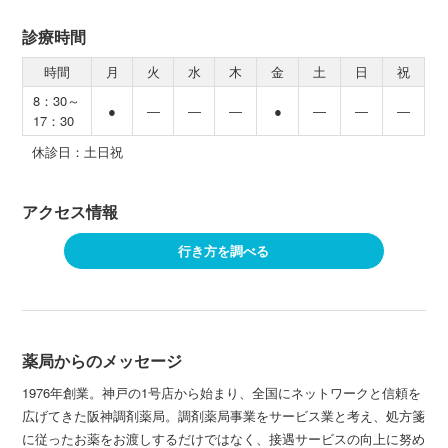
診療時間
時間
月
火
水
木
金
土
日
祝
8：30～
●
―
―
―
●
―
―
―
17：30
休診日：土日祝
アクセス情報
行き方を調べる
薬局からのメッセージ
1976年創業。神戸の1号店から始まり、全国にネットワークと信頼を
広げてきた阪神調剤薬局。調剤薬局事業をサービス業と考え、処方箋
に従ったお薬をお渡しするだけではなく、接遇サービスの向上に努め