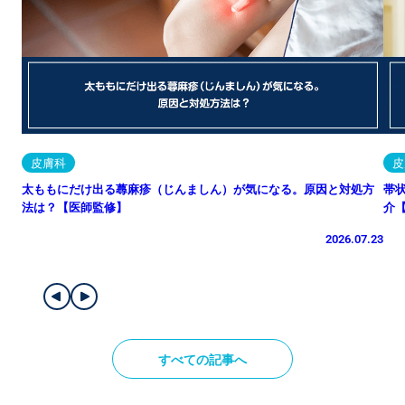
皮膚科
皮
太ももにだけ出る蕁麻疹（じんましん）が気になる。原因と対処方
帯
法は？【医師監修】
介
2026.07.23
すべての記事へ