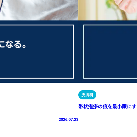
皮膚科
帯状疱疹の痕を最小限にす
2026.07.23