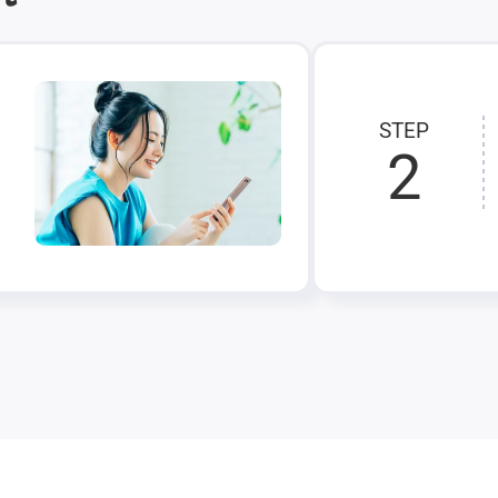
STEP
2