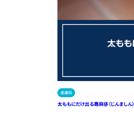
皮膚科
太ももにだけ出る蕁麻疹（じんましん