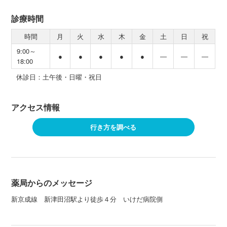
診療時間
時間
月
火
水
木
金
土
日
祝
9:00～
●
●
●
●
●
―
―
―
18:00
休診日：土午後・日曜・祝日
アクセス情報
行き方を調べる
薬局からのメッセージ
新京成線 新津田沼駅より徒歩４分 いけだ病院側