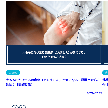
皮膚科
皮
太ももにだけ出る蕁麻疹（じんましん）が気になる。原因と対処方
帯
法は？【医師監修】
介
2026.07.23