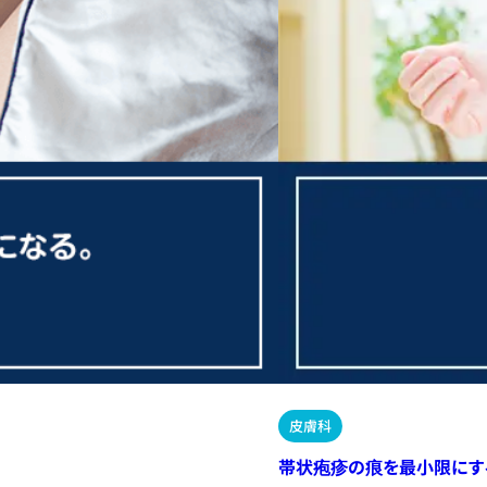
皮膚科
帯状疱疹の痕を最小限にす