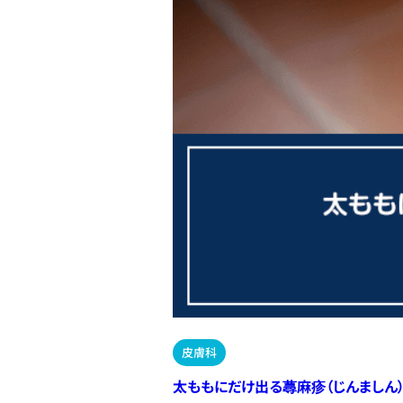
皮膚科
太ももにだけ出る蕁麻疹（じんましん