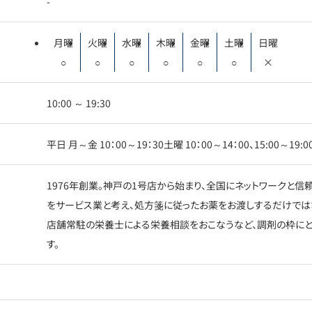
-
月曜
火曜
水曜
木曜
金曜
土曜
日曜
○
○
○
○
○
○
×
10:00 ～ 19:30
平日 月～金 10：00～19：30土曜 10：00～14：00、15:00～1
1976年創業。神戸の1号店から始まり、全国にネットワークと
をサービス業と考え、処方箋に従ったお薬をお渡しするだけでは
店舗常駐の栄養士による栄養相談をおこなうなど、調剤の枠に
す。