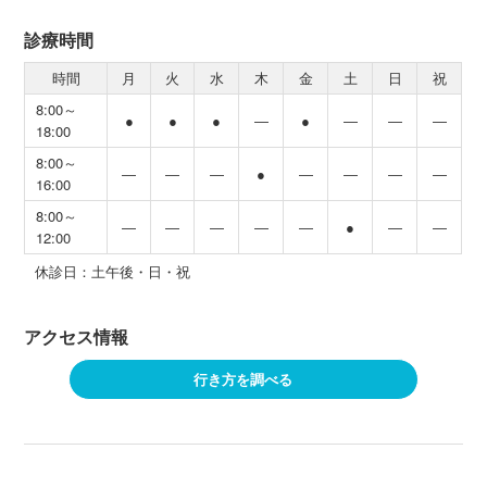
診療時間
時間
月
火
水
木
金
土
日
祝
8:00～
●
●
●
―
●
―
―
―
18:00
8:00～
―
―
―
●
―
―
―
―
16:00
8:00～
―
―
―
―
―
●
―
―
12:00
休診日：土午後・日・祝
アクセス情報
行き方を調べる