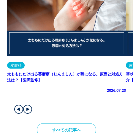
皮膚科
皮
太ももにだけ出る蕁麻疹（じんましん）が気になる。原因と対処方
帯
法は？【医師監修】
介
2026.07.23
すべての記事へ