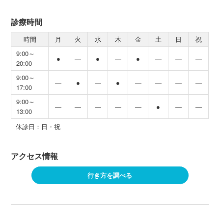
診療時間
時間
月
火
水
木
金
土
日
祝
9:00～
●
―
●
―
●
―
―
―
20:00
9:00～
―
●
―
●
―
―
―
―
17:00
9:00～
―
―
―
―
―
●
―
―
13:00
休診日：日・祝
アクセス情報
行き方を調べる