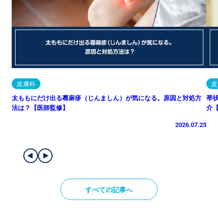
皮膚科
皮
太ももにだけ出る蕁麻疹（じんましん）が気になる。原因と対処方
帯
法は？【医師監修】
介
2026.07.23
すべての記事へ