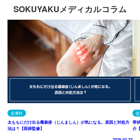
SOKUYAKUメディカルコラム
皮膚科
皮
太ももにだけ出る蕁麻疹（じんましん）が気になる。原因と対処方
帯
法は？【医師監修】
介
2026.07.23