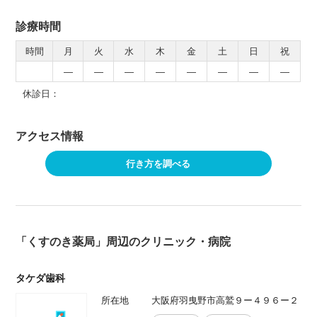
診療時間
時間
月
火
水
木
金
土
日
祝
―
―
―
―
―
―
―
―
休診日：
アクセス情報
行き方を調べる
「くすのき薬局」周辺のクリニック・病院
タケダ歯科
所在地
大阪府羽曳野市高鷲９ー４９６ー２