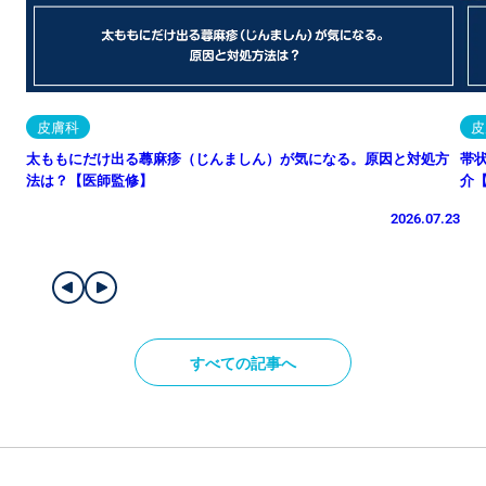
皮膚科
皮
太ももにだけ出る蕁麻疹（じんましん）が気になる。原因と対処方
帯
法は？【医師監修】
介
2026.07.23
すべての記事へ