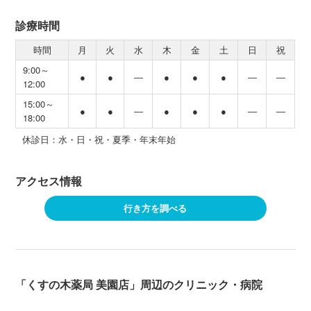
診療時間
時間
月
火
水
木
金
土
日
祝
9:00～
●
●
―
●
●
●
―
―
12:00
15:00～
●
●
―
●
●
●
―
―
18:00
休診日：水・日・祝・夏季・年末年始
アクセス情報
行き方を調べる
「くすの木薬局 美園店」周辺のクリニック・病院