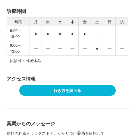
診療時間
時間
月
火
水
木
金
土
日
祝
9:00～
●
●
●
●
●
―
―
―
18:00
9:00～
―
―
―
―
―
●
―
―
13:00
休診日：日祝休み
アクセス情報
行き方を調べる
薬局からのメッセージ
信頼されるドラッグストア、かかりつけ薬局を目指して