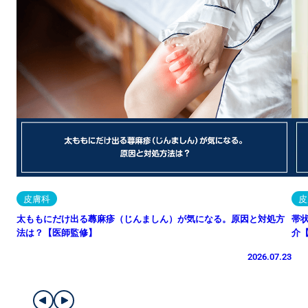
皮膚科
皮
太ももにだけ出る蕁麻疹（じんましん）が気になる。原因と対処方
帯
法は？【医師監修】
介
2026.07.23