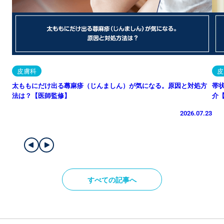
皮膚科
皮
太ももにだけ出る蕁麻疹（じんましん）が気になる。原因と対処方
帯
法は？【医師監修】
介
2026.07.23
すべての記事へ