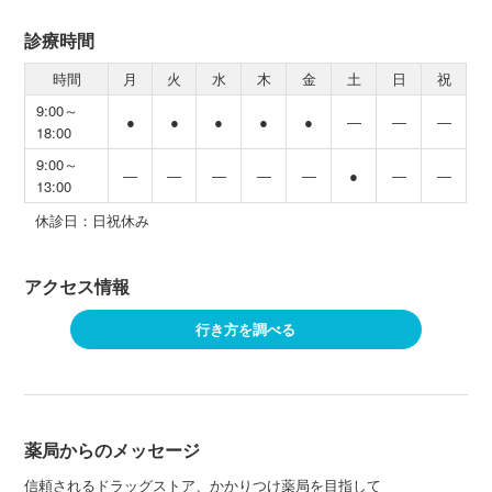
診療時間
時間
月
火
水
木
金
土
日
祝
9:00～
●
●
●
●
●
―
―
―
18:00
9:00～
―
―
―
―
―
●
―
―
13:00
休診日：日祝休み
アクセス情報
行き方を調べる
薬局からのメッセージ
信頼されるドラッグストア、かかりつけ薬局を目指して