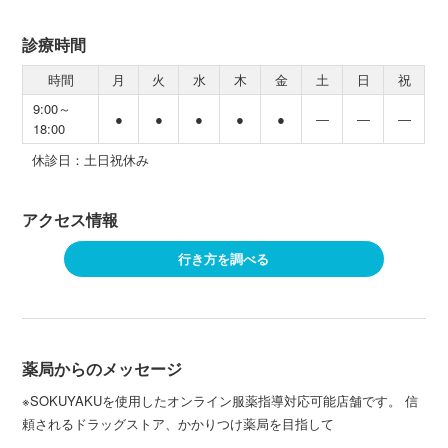
診療時間
時間
月
火
水
木
金
土
日
祝
9:00～
●
●
●
●
●
―
―
―
18:00
休診日：土日祝休み
アクセス情報
行き方を調べる
薬局からのメッセージ
※SOKUYAKUを使用したオンライン服薬指導対応可能店舗です。 信
頼されるドラッグストア、かかりつけ薬局を目指して