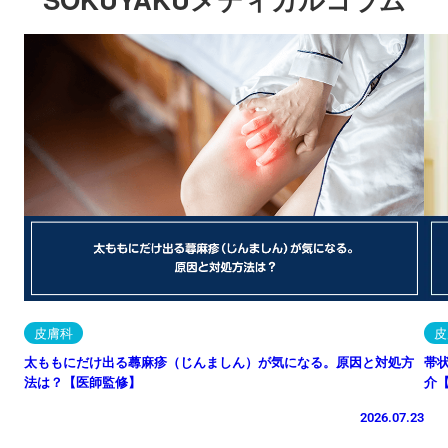
皮膚科
皮
太ももにだけ出る蕁麻疹（じんましん）が気になる。原因と対処方
帯
法は？【医師監修】
介
2026.07.23