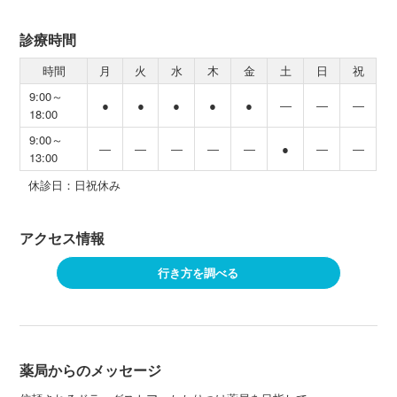
診療時間
時間
月
火
水
木
金
土
日
祝
9:00～
●
●
●
●
●
―
―
―
18:00
9:00～
―
―
―
―
―
●
―
―
13:00
休診日：日祝休み
アクセス情報
行き方を調べる
薬局からのメッセージ