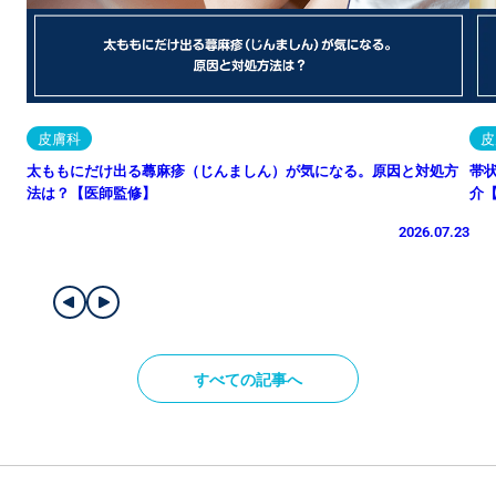
皮膚科
皮
太ももにだけ出る蕁麻疹（じんましん）が気になる。原因と対処方
帯
法は？【医師監修】
介
2026.07.23
すべての記事へ