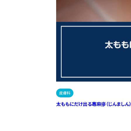
皮膚科
太ももにだけ出る蕁麻疹（じんましん