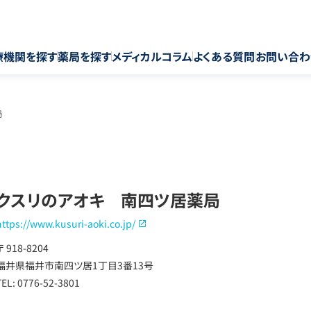
療機関を探す
薬局を探す
メディカルコラム
よくある質問
お問い合わ
局
クスリのアオキ 南四ツ居薬局
https://www.kusuri-aoki.co.jp/
〒 918-8204
福井県福井市南四ツ居1丁目3番13号
TEL: 0776-52-3801