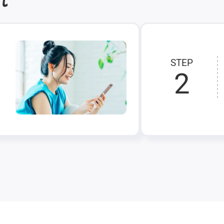
STEP
2