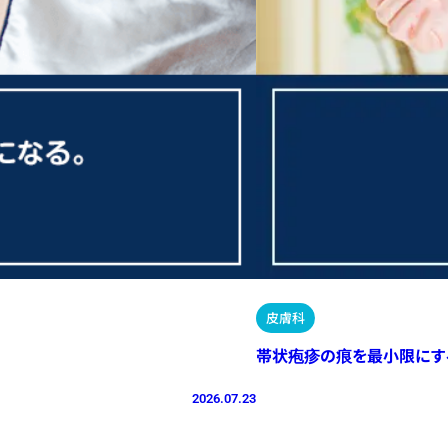
皮膚科
帯状疱疹の痕を最小限にす
2026.07.23