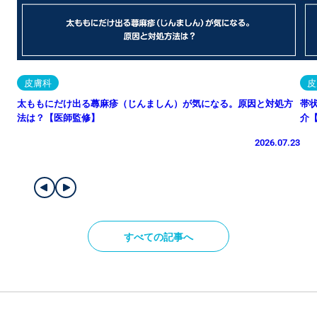
皮膚科
皮
太ももにだけ出る蕁麻疹（じんましん）が気になる。原因と対処方
帯
法は？【医師監修】
介
2026.07.23
すべての記事へ