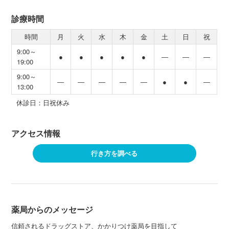
診療時間
時間
月
火
水
木
金
土
日
祝
9:00～
●
●
●
●
●
―
―
―
19:00
9:00～
―
―
―
―
―
●
●
―
13:00
休診日：日祝休み
アクセス情報
行き方を調べる
薬局からのメッセージ
信頼されるドラッグストア、かかりつけ薬局を目指して