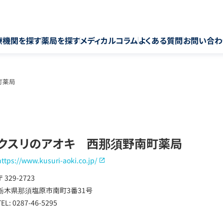
療機関を探す
薬局を探す
メディカルコラム
よくある質問
お問い合わ
町薬局
クスリのアオキ 西那須野南町薬局
https://www.kusuri-aoki.co.jp/
〒 329-2723
栃木県那須塩原市南町3番31号
TEL: 0287-46-5295