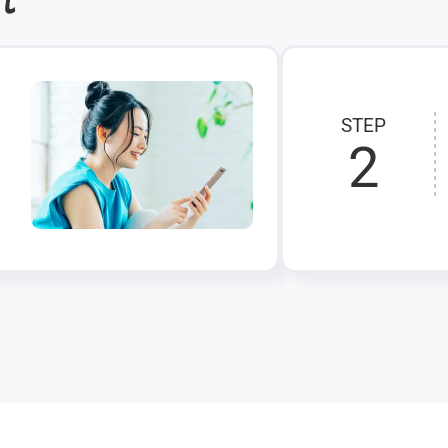
STEP
2