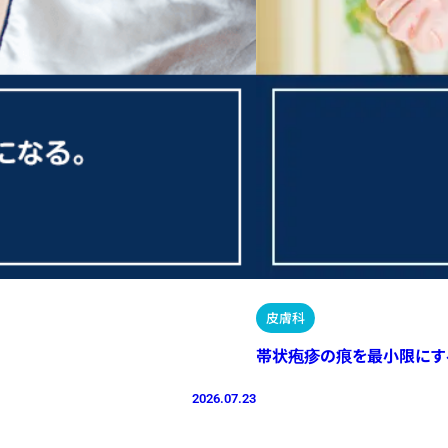
皮膚科
帯状疱疹の痕を最小限にす
2026.07.23