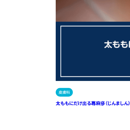
皮膚科
太ももにだけ出る蕁麻疹（じんましん