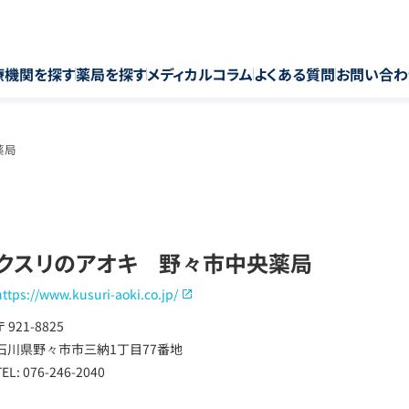
療機関を探す
薬局を探す
メディカルコラム
よくある質問
お問い合わ
薬局
クスリのアオキ 野々市中央薬局
https://www.kusuri-aoki.co.jp/
〒 921-8825
石川県野々市市三納1丁目77番地
TEL: 076-246-2040