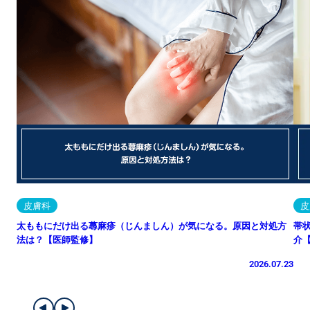
皮膚科
皮
太ももにだけ出る蕁麻疹（じんましん）が気になる。原因と対処方
帯
法は？【医師監修】
介
2026.07.23