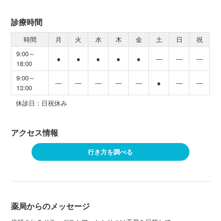
診療時間
時間
月
火
水
木
金
土
日
祝
9:00～
●
●
●
●
●
―
―
―
18:00
9:00～
―
―
―
―
―
●
―
―
13:00
休診日：日祝休み
アクセス情報
行き方を調べる
薬局からのメッセージ