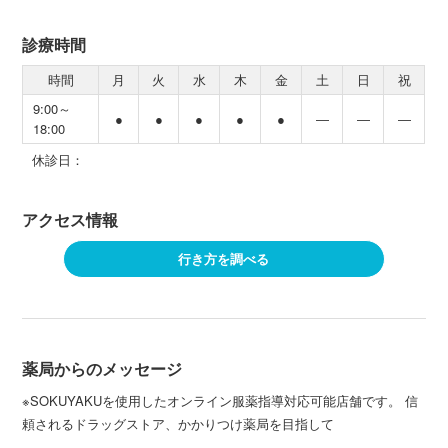
診療時間
時間
月
火
水
木
金
土
日
祝
9:00～
●
●
●
●
●
―
―
―
18:00
休診日：
アクセス情報
行き方を調べる
薬局からのメッセージ
※SOKUYAKUを使用したオンライン服薬指導対応可能店舗です。 信
頼されるドラッグストア、かかりつけ薬局を目指して