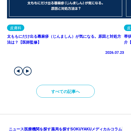
皮膚科
皮
太ももにだけ出る蕁麻疹（じんましん）が気になる。原因と対処方
帯
法は？【医師監修】
介
2026.07.23
すべての記事へ
ニュース
医療機関を探す
薬局を探す
SOKUYAKUメディカルコラム