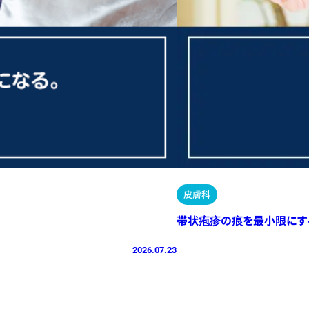
皮膚科
帯状疱疹の痕を最小限にす
2026.07.23