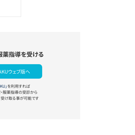
服薬指導を受ける
YAKUウェブ版へ
KU」
を利用すれば
療・服薬指導の受診から
て受け取る事が可能です