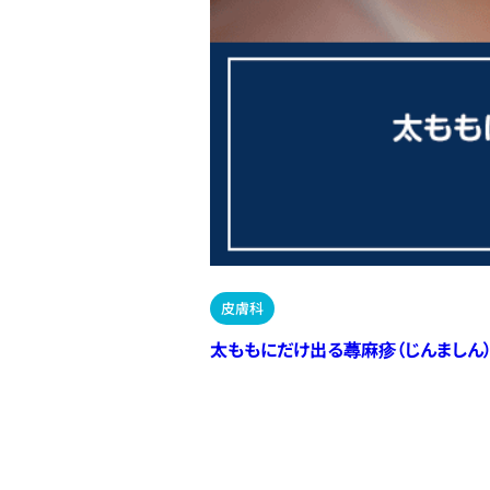
皮膚科
太ももにだけ出る蕁麻疹（じんましん