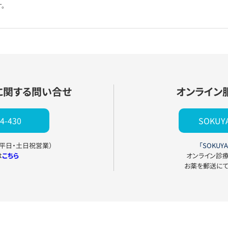
。
に関する問い合せ
オンライン
4-430
SOKU
0（平日・土日祝営業）
「SOKUYA
は
こちら
オンライン診
お薬を郵送に