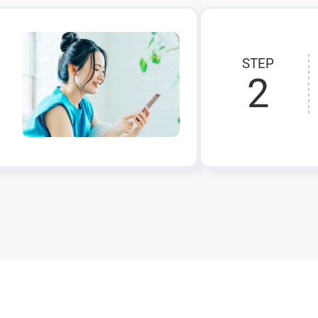
STEP
2