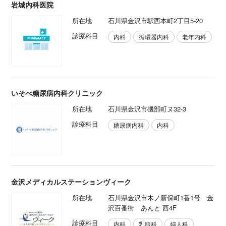
岩城内科医院
所在地
石川県金沢市駅西本町2丁目5-20
診療科目
内科
循環器内科
老年内科
いそべ糖尿病内科クリニック
所在地
石川県金沢市磯部町ヌ32-3
診療科目
糖尿病内科
内科
金沢メディカルステーションヴィーク
所在地
石川県金沢市木ノ新保町1番1号 金
沢百番街 あんと 西4F
診療科目
内科
乳腺科
婦人科