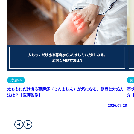
皮膚科
皮
太ももにだけ出る蕁麻疹（じんましん）が気になる。原因と対処方
帯
法は？【医師監修】
介
2026.07.23