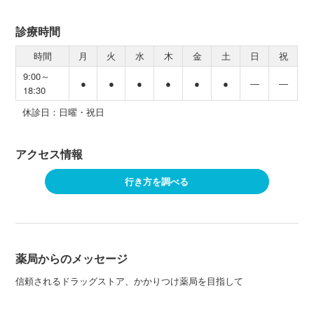
診療時間
時間
月
火
水
木
金
土
日
祝
9:00～
●
●
●
●
●
●
―
―
18:30
休診日：日曜・祝日
アクセス情報
行き方を調べる
薬局からのメッセージ
信頼されるドラッグストア、かかりつけ薬局を目指して