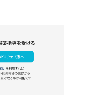
服薬指導を受ける
YAKUウェブ版へ
KU」
を利用すれば
療・服薬指導の受診から
て受け取る事が可能です