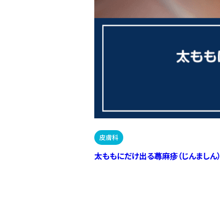
皮膚科
太ももにだけ出る蕁麻疹（じんましん