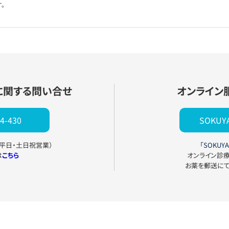
。
に関する問い合せ
オンライン
4-430
SOKU
0（平日・土日祝営業）
「SOKUYA
は
こちら
オンライン診
お薬を郵送に