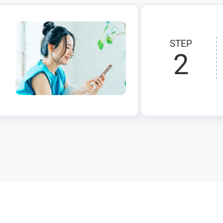
STEP
2