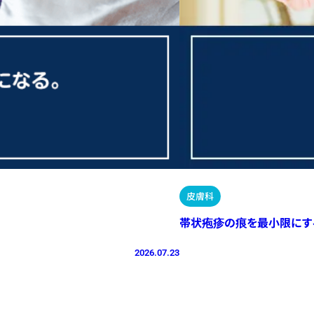
皮膚科
帯状疱疹の痕を最小限にす
2026.07.23