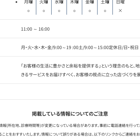
月曜
火曜
水曜
木曜
金曜
土曜
日曜
○
○
○
○
○
○
×
11:00 ～ 16:00
月・火・水・木・金/9:00～19 :00土/9:00～15:00定休日/日・祝日
「お客様の生活に豊かさと余裕を提供する」という理念のもと、地
きるサービスをお届けすべく、お客様の視点に立った店づくりを展
掲載している情報についてのご注意
情報(所在地、診療時間等)が変更になっている場合があります。事前に電話連絡を行って
ることをおすすいたします。情報について誤りがある場合は、以下のリンクからご連絡を