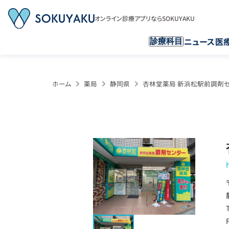
オンライン診療アプリならSOKUYAKU
ニュース
医
診療科目
ホーム
薬局
静岡県
杏林堂薬局 新浜松駅前調剤