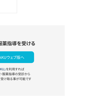
服薬指導を受ける
YAKUウェブ版へ
KU」
を利用すれば
療・服薬指導の受診から
て受け取る事が可能です