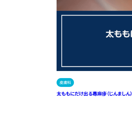
皮膚科
太ももにだけ出る蕁麻疹（じんましん