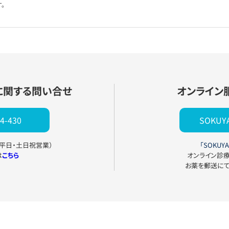
。
に関する問い合せ
オンライン
4-430
SOKU
0（平日・土日祝営業）
「SOKUYA
は
こちら
オンライン診
お薬を郵送に