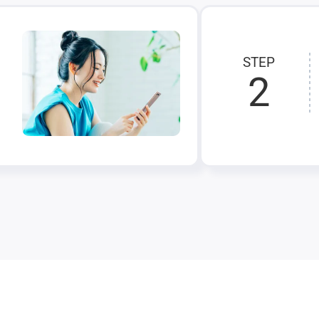
STEP
2