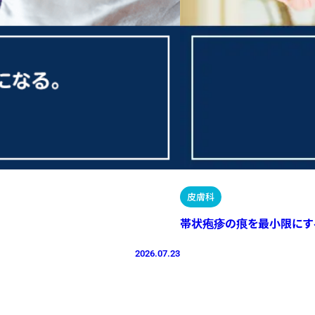
皮膚科
帯状疱疹の痕を最小限にす
2026.07.23