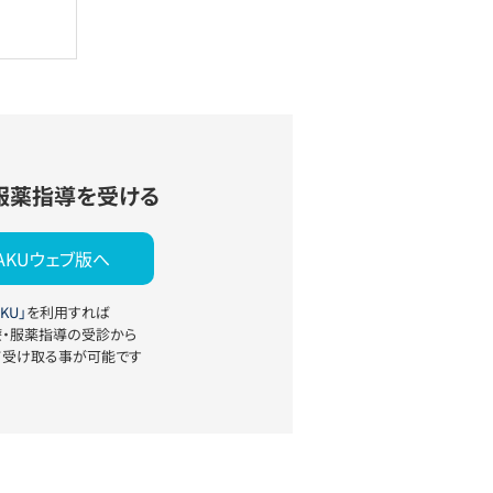
服薬指導を受ける
YAKUウェブ版へ
KU」
を利用すれば
療・服薬指導の受診から
て受け取る事が可能です