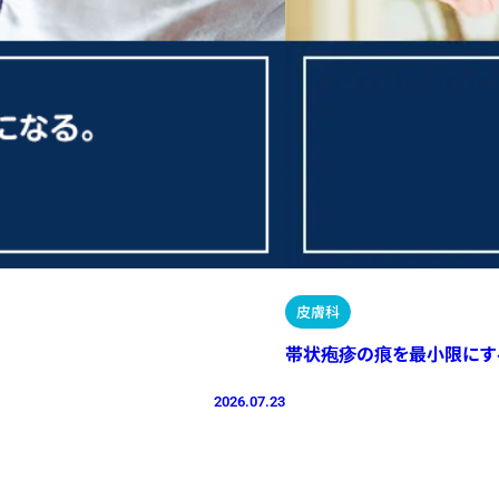
皮膚科
帯状疱疹の痕を最小限にす
2026.07.23