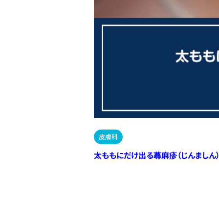
皮膚科
太ももにだけ出る蕁麻疹（じんましん