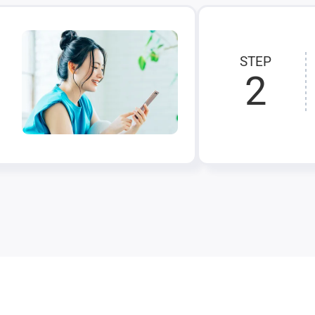
STEP
2