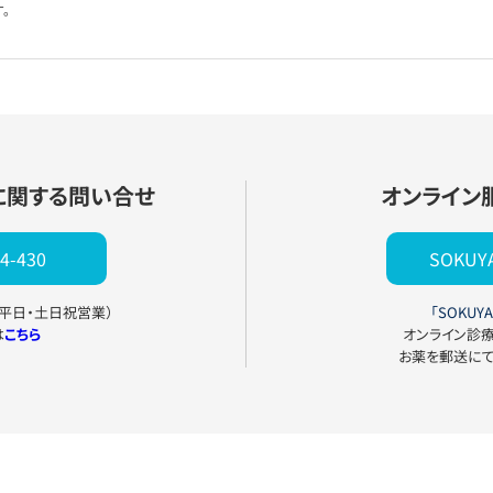
。
に関する問い合せ
オンライン
4-430
SOKU
0（平日・土日祝営業）
「SOKUYA
は
こちら
オンライン診
お薬を郵送に