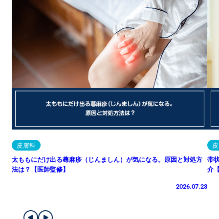
皮膚科
皮
太ももにだけ出る蕁麻疹（じんましん）が気になる。原因と対処方
帯
法は？【医師監修】
介
2026.07.23