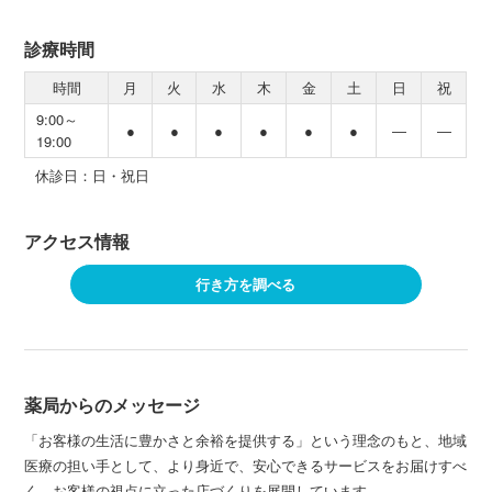
診療時間
時間
月
火
水
木
金
土
日
祝
9:00～
●
●
●
●
●
●
―
―
19:00
休診日：日・祝日
アクセス情報
行き方を調べる
薬局からのメッセージ
「お客様の生活に豊かさと余裕を提供する」という理念のもと、地域
医療の担い手として、より身近で、安心できるサービスをお届けすべ
く、お客様の視点に立った店づくりを展開しています。