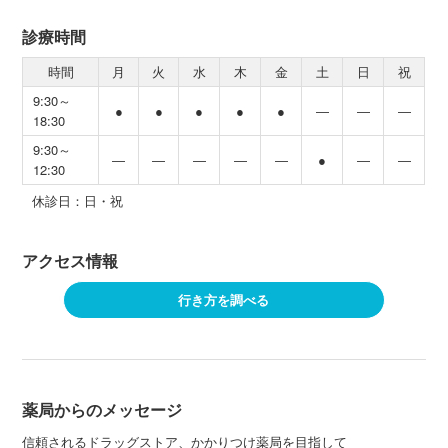
診療時間
時間
月
火
水
木
金
土
日
祝
9:30～
●
●
●
●
●
―
―
―
18:30
9:30～
―
―
―
―
―
●
―
―
12:30
休診日：日・祝
アクセス情報
行き方を調べる
薬局からのメッセージ
信頼されるドラッグストア、かかりつけ薬局を目指して