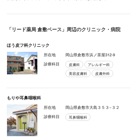
「リード薬局 倉敷ベース」周辺のクリニック・病院
ほう皮フ科クリニック
所在地
岡山県倉敷市浜ノ茶屋312-9
診療科目
皮膚科
アレルギー科
美容皮膚科
皮膚外科
もりや耳鼻咽喉科
所在地
岡山県倉敷市大島３５３−３２
診療科目
耳鼻咽喉科