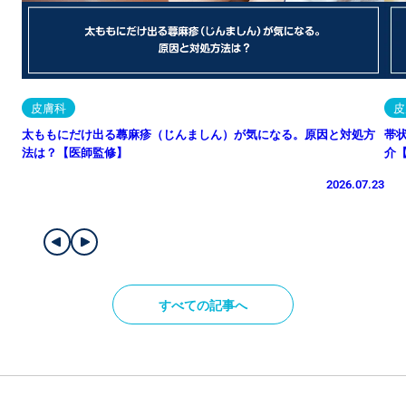
皮膚科
皮
太ももにだけ出る蕁麻疹（じんましん）が気になる。原因と対処方
帯
法は？【医師監修】
介
2026.07.23
すべての記事へ