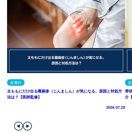
皮膚科
皮
太ももにだけ出る蕁麻疹（じんましん）が気になる。原因と対処方
帯
法は？【医師監修】
介
2026.07.23