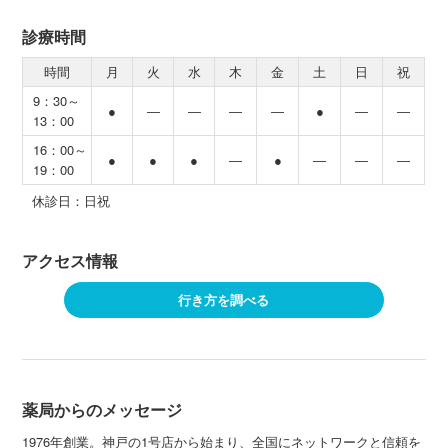
診療時間
時間
月
火
水
木
金
土
日
祝
9：30～
●
―
―
―
―
●
―
―
13：00
16：00～
●
●
●
―
●
―
―
―
19：00
休診日：日祝
アクセス情報
行き方を調べる
薬局からのメッセージ
1976年創業。神戸の1号店から始まり、全国にネットワークと信頼を