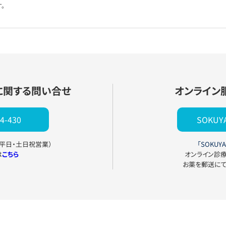
。
に関する問い合せ
オンライン
4-430
SOKU
0（平日・土日祝営業）
「SOKUYA
は
こちら
オンライン診
お薬を郵送に