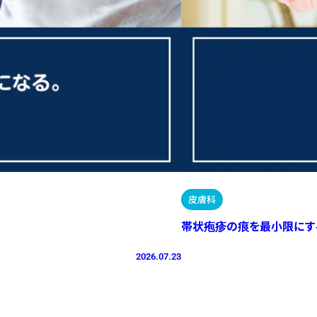
皮膚科
帯状疱疹の痕を最小限にす
2026.07.23