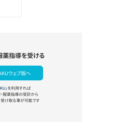
服薬指導を受ける
YAKUウェブ版へ
KU」
を利用すれば
療・服薬指導の受診から
て受け取る事が可能です