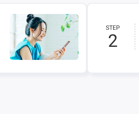
STEP
2