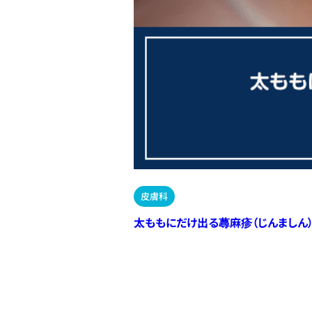
皮膚科
太ももにだけ出る蕁麻疹（じんましん