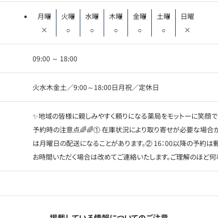
月曜
火曜
水曜
木曜
金曜
土曜
日曜
×
○
○
○
○
○
×
09:00 ～ 18:00
火水木金土／9:00～18:00日月祝／定休日
✨地域の皆様に親しみやすく頼りになる薬局をモットーに笑顔で皆
予約時の注意点🌈🌈① 在庫状況により取り寄せが必要な場合
は月曜日の配送になることがあります。② 16：00以降の予約
お時間いただく場合は改めてご連絡いたします。ご理解のほど何卒
掲載している情報についてのご注意