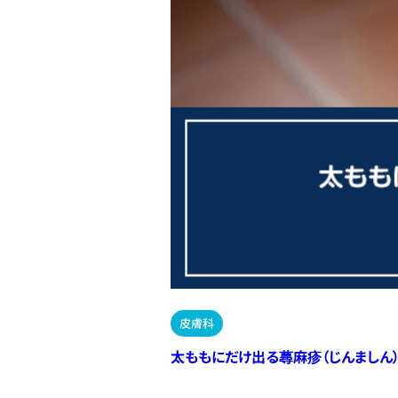
皮膚科
太ももにだけ出る蕁麻疹（じんましん