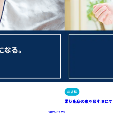
皮膚科
帯状疱疹の痕を最小限にす
2026.07.23