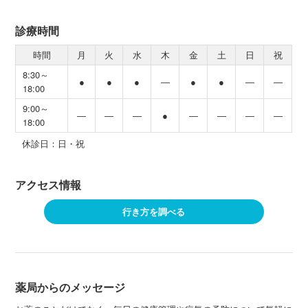
診療時間
時間
月
火
水
木
金
土
日
祝
8:30～
●
●
●
―
●
●
―
―
18:00
9:00～
―
―
―
●
―
―
―
―
18:00
休診日：日・祝
アクセス情報
行き方を調べる
薬局からのメッセージ