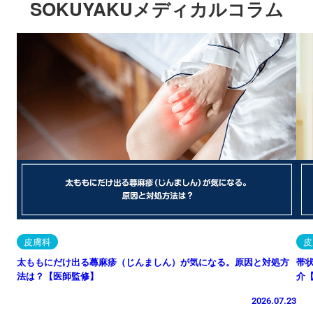
SOKUYAKUメディカルコラム
皮膚科
皮
太ももにだけ出る蕁麻疹（じんましん）が気になる。原因と対処方
帯
法は？【医師監修】
介
2026.07.23