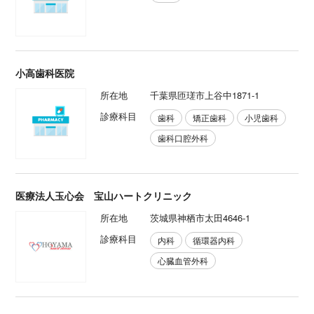
小高歯科医院
所在地
千葉県匝瑳市上谷中1871-1
診療科目
歯科
矯正歯科
小児歯科
歯科口腔外科
医療法人玉心会 宝山ハートクリニック
所在地
茨城県神栖市太田4646-1
診療科目
内科
循環器内科
心臓血管外科