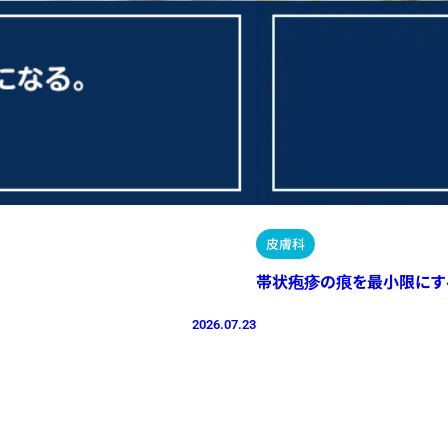
皮膚科
帯状疱疹の痕を最小限にす
2026.07.23