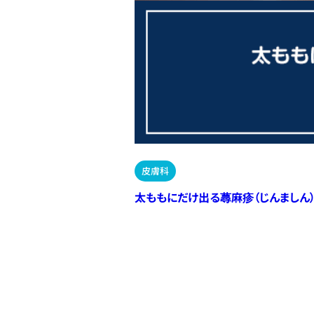
皮膚科
太ももにだけ出る蕁麻疹（じんましん