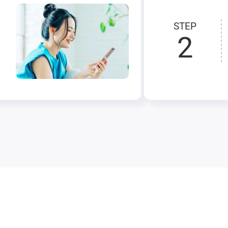
STEP
2