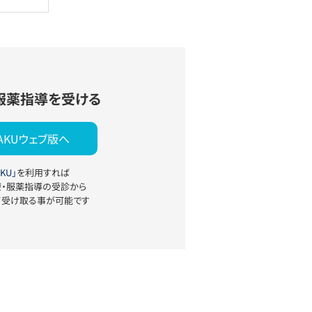
服薬指導を受ける
YAKUウェブ版へ
KU」
を利用すれば
療・服薬指導の受診から
て受け取る事が可能です