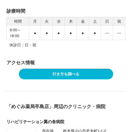
診療時間
時間
月
火
水
木
金
土
日
祝
9:00～
●
●
●
●
●
●
―
―
18:00
休診日：日・祝
アクセス情報
行き方を調べる
「めぐみ薬局卒島店」周辺のクリニック・病院
リハビリテーション翼の舎病院
所在地
栃木県小山市若木町1-1-2