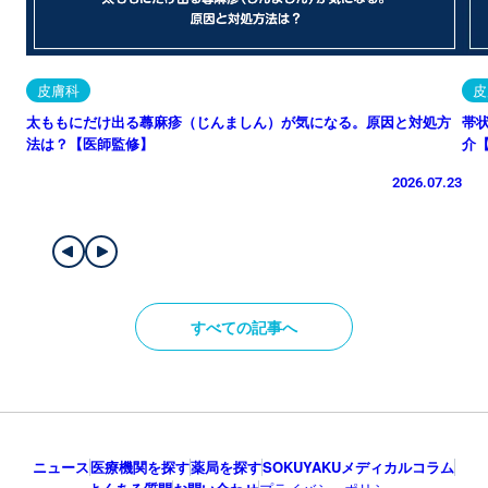
皮膚科
皮
太ももにだけ出る蕁麻疹（じんましん）が気になる。原因と対処方
帯
法は？【医師監修】
介
2026.07.23
すべての記事へ
ニュース
医療機関を探す
薬局を探す
SOKUYAKUメディカルコラム