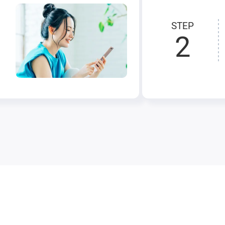
STEP
2