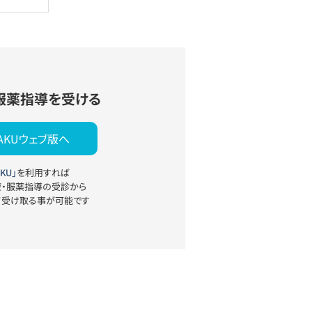
服薬指導を受ける
YAKUウェブ版へ
KU」
を利用すれば
療・服薬指導の受診から
て受け取る事が可能です