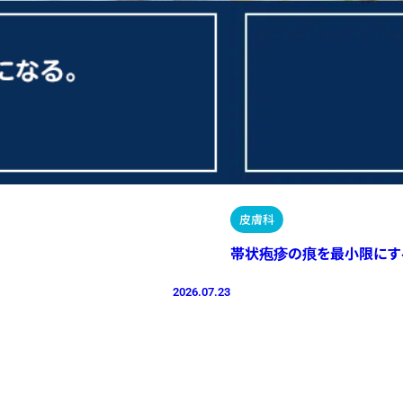
皮膚科
帯状疱疹の痕を最小限にす
2026.07.23