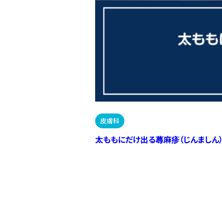
皮膚科
太ももにだけ出る蕁麻疹（じんましん