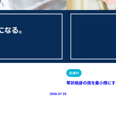
皮膚科
帯状疱疹の痕を最小限にす
2026.07.23