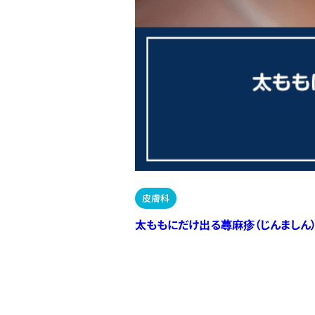
皮膚科
太ももにだけ出る蕁麻疹（じんましん