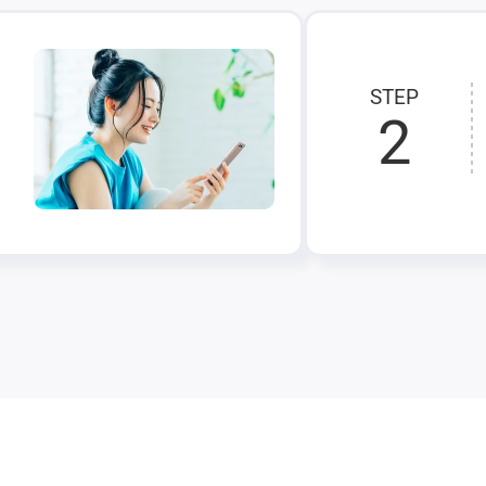
STEP
2