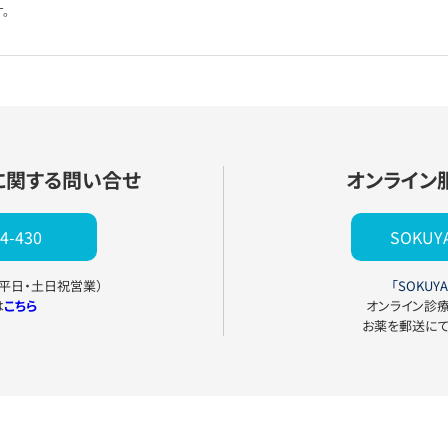
。
に関する問い合せ
オンライン
4-430
SOKU
0（平日・土日祝営業）
「SOKUYA
は
こちら
オンライン診
お薬を郵送に