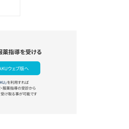
服薬指導を受ける
YAKUウェブ版へ
KU」
を利用すれば
療・服薬指導の受診から
て受け取る事が可能です