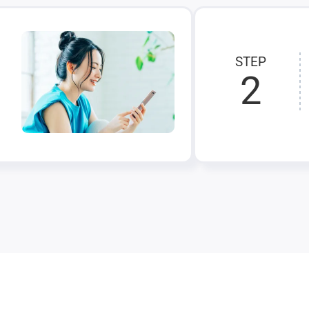
STEP
2