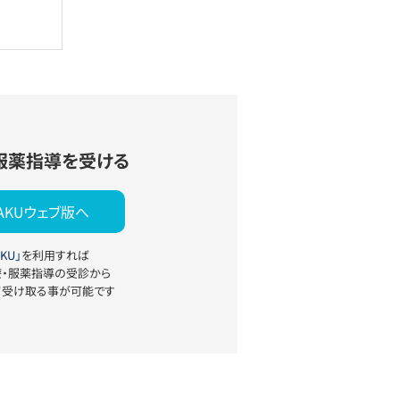
服薬指導を受ける
YAKUウェブ版へ
KU」
を利用すれば
療・服薬指導の受診から
て受け取る事が可能です