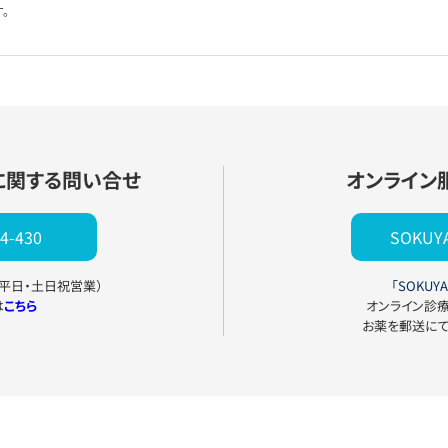
。
に関する問い合せ
オンライン
4-430
SOKU
0（平日・土日祝営業）
「SOKUYA
は
こちら
オンライン診
お薬を郵送に