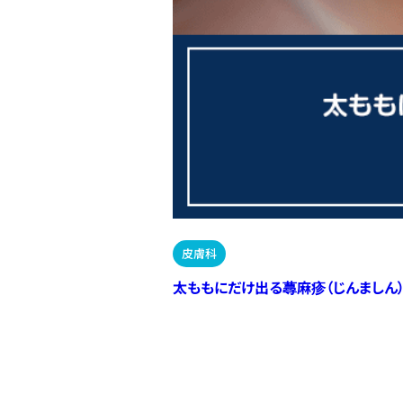
皮膚科
太ももにだけ出る蕁麻疹（じんましん