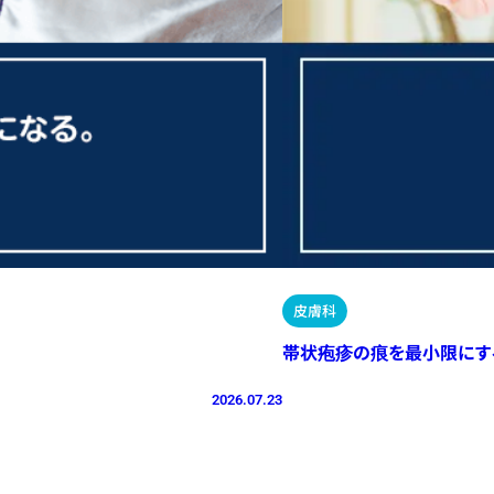
皮膚科
帯状疱疹の痕を最小限にす
2026.07.23