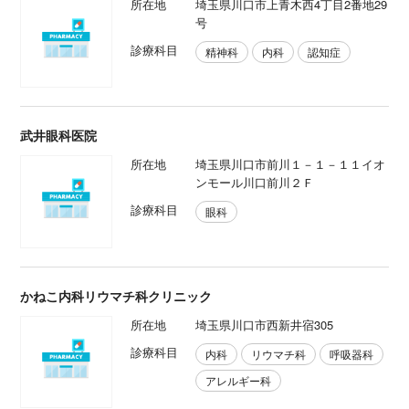
所在地
埼玉県川口市上青木西4丁目2番地29
号
診療科目
精神科
内科
認知症
武井眼科医院
所在地
埼玉県川口市前川１－１－１１イオ
ンモール川口前川２Ｆ
診療科目
眼科
かねこ内科リウマチ科クリニック
所在地
埼玉県川口市西新井宿305
診療科目
内科
リウマチ科
呼吸器科
アレルギー科