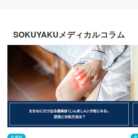
SOKUYAKUメディカルコラム
皮膚科
皮