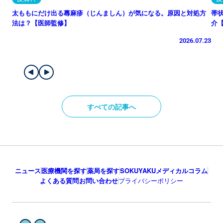
太ももにだけ出る蕁麻疹（じんましん）が気になる。原因と対処方
帯
法は？【医師監修】
介
2026.07.23
すべての記事へ
ニュース
医療機関を探す
薬局を探す
SOKUYAKUメディカルコラム
よくある質問
お問い合わせ
プライバシーポリシー