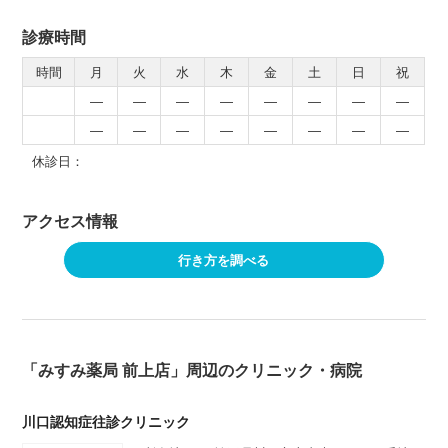
診療時間
時間
月
火
水
木
金
土
日
祝
―
―
―
―
―
―
―
―
―
―
―
―
―
―
―
―
休診日：
アクセス情報
行き方を調べる
「みすみ薬局 前上店」周辺のクリニック・病院
川口認知症往診クリニック