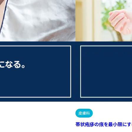
皮膚科
帯状疱疹の痕を最小限にす