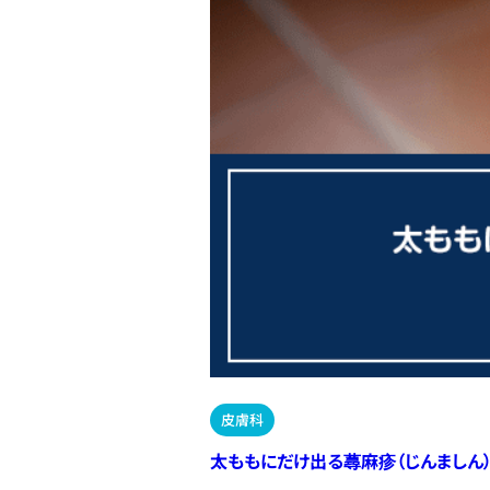
皮膚科
太ももにだけ出る蕁麻疹（じんましん