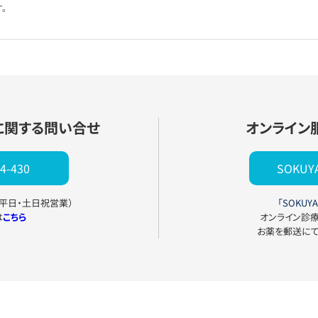
。
に関する問い合せ
オンライン
4-430
SOKU
0（平日・土日祝営業）
「SOKUYA
は
こちら
オンライン診
お薬を郵送に