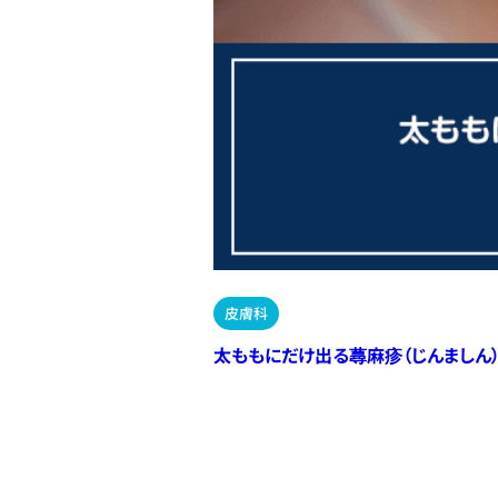
皮膚科
太ももにだけ出る蕁麻疹（じんましん