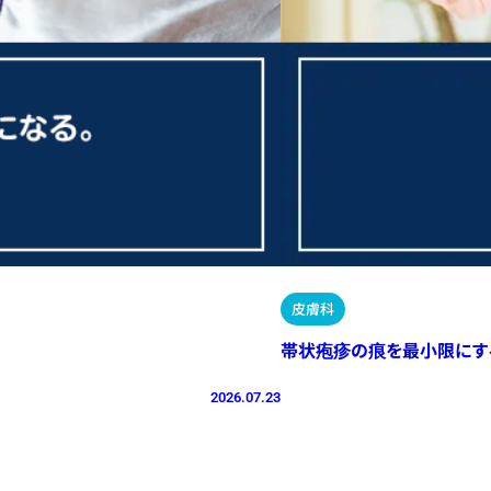
皮膚科
帯状疱疹の痕を最小限にす
2026.07.23