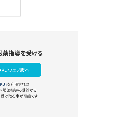
服薬指導を受ける
YAKUウェブ版へ
KU」
を利用すれば
療・服薬指導の受診から
て受け取る事が可能です