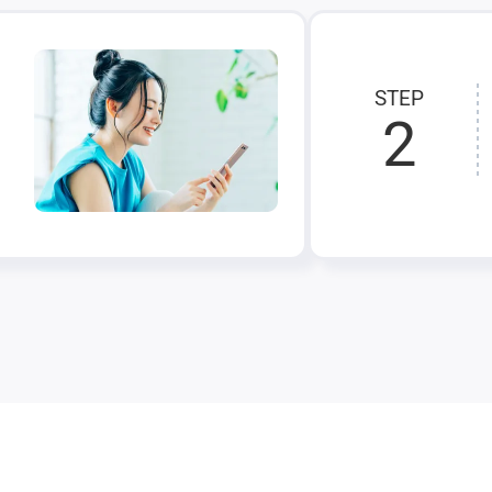
STEP
2