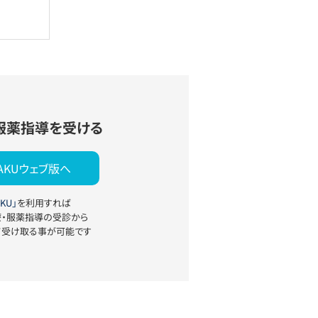
服薬指導を受ける
YAKUウェブ版へ
KU」
を利用すれば
療・服薬指導の受診から
て受け取る事が可能です