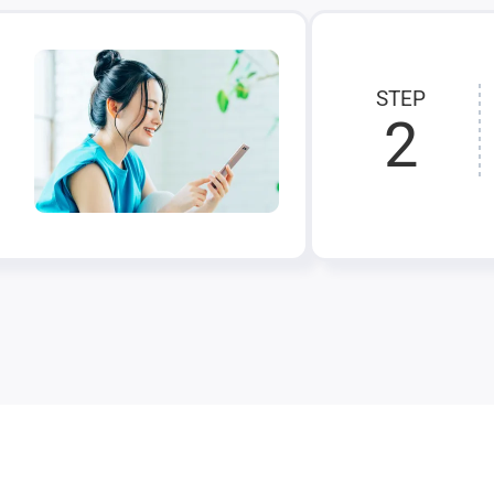
STEP
2