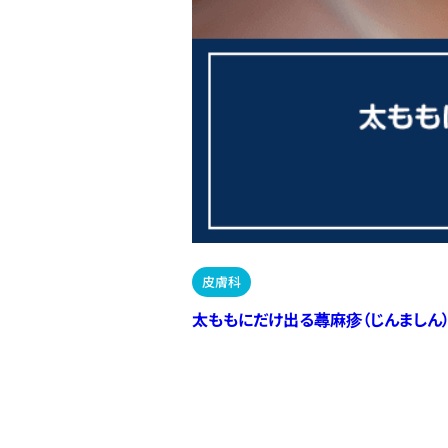
皮膚科
太ももにだけ出る蕁麻疹（じんましん