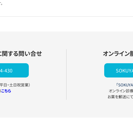
。
に関する問い合せ
オンライン
4-430
SOKU
0（平日・土日祝営業）
「SOKUYA
は
こちら
オンライン診
お薬を郵送に