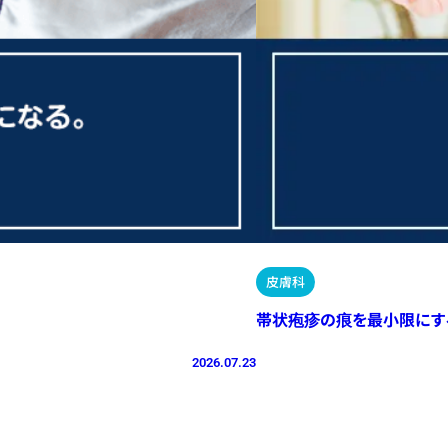
皮膚科
帯状疱疹の痕を最小限にす
2026.07.23