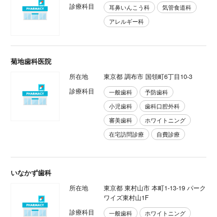
診療科目
耳鼻いんこう科
気管食道科
アレルギー科
菊地歯科医院
所在地
東京都 調布市 国領町6丁目10-3
診療科目
一般歯科
予防歯科
小児歯科
歯科口腔外科
審美歯科
ホワイトニング
在宅訪問診療
自費診療
いなかず歯科
所在地
東京都 東村山市 本町1-13-19 パーク
ワイズ東村山1F
診療科目
一般歯科
ホワイトニング