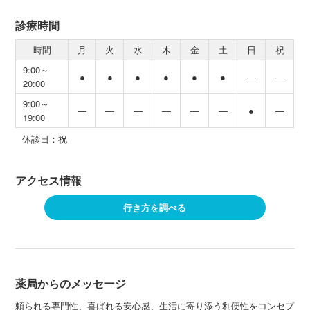
診療時間
時間
月
火
水
木
金
土
日
祝
9:00～
●
●
●
●
●
●
―
―
20:00
9:00～
―
―
―
―
―
―
●
―
19:00
休診日：祝
アクセス情報
行き方を調べる
薬局からのメッセージ
頼られる専門性、喜ばれる安心感、生活に寄り添う利便性をコンセプ