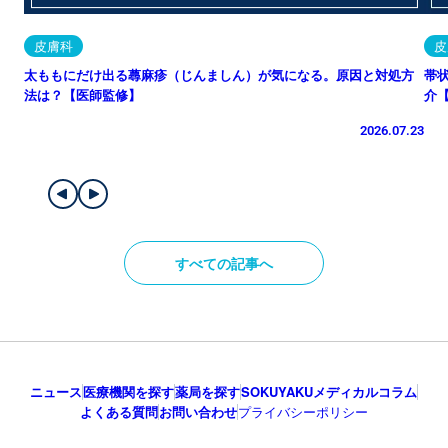
皮膚科
皮
太ももにだけ出る蕁麻疹（じんましん）が気になる。原因と対処方
帯
法は？【医師監修】
介
2026.07.23
すべての記事へ
ニュース
医療機関を探す
薬局を探す
SOKUYAKUメディカルコラム
よくある質問
お問い合わせ
プライバシーポリシー