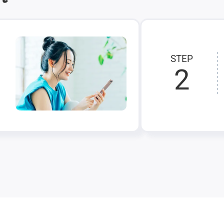
STEP
2