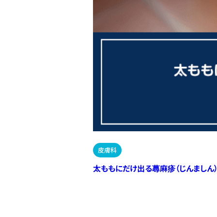
皮膚科
太ももにだけ出る蕁麻疹（じんましん