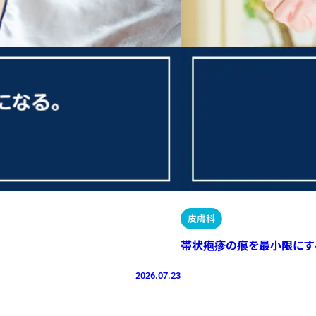
皮膚科
帯状疱疹の痕を最小限にす
2026.07.23